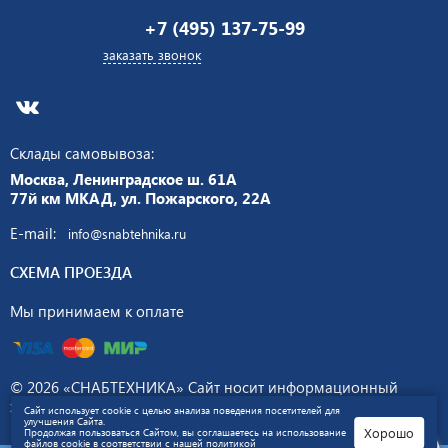
+7 (495) 137-75-99
заказать звонок
Склады самовывоза:
Москва, Ленинградское ш. 61А
77й км МКАД, ул. Пожарского, 22А
E-mail:
info@snabtehnika.ru
СХЕМА ПРОЕЗДА
Мы принимаем к оплате
© 2026 «СНАБТЕХНИКА» Сайт носит информационный
характер и не является публичной офертой.
Политика
Сайт использует cookie с целью анализа поведения посетителей для
улучшения Сайта.
конфиденциальности
Хорошо
Продолжая пользоваться Сайтом, вы соглашаетесь на использование
файлов cookie в соответствии с нашей
политикой