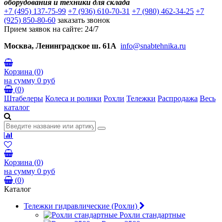
оборудования и техники для склада
+7 (495) 137-75-99
+7 (936) 610-70-31
+7 (980) 462-34-25
+7
(925) 850-80-60
заказать звонок
Прием заявок на сайте: 24/7
Москва, Ленинградское ш. 61А
info@snabtehnika.ru
Корзина
(
0
)
на сумму
0 руб
(
0
)
Штабелеры
Колеса и ролики
Рохли
Тележки
Распродажа
Весь
каталог
Корзина
(
0
)
на сумму
0 руб
(
0
)
Каталог
Тележки гидравлические (Рохли)
Рохли стандартные