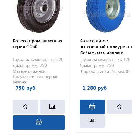
Колесо промышленная
Колесо литое,
серия C 250
вспененный полиуретан
250 мм, со стальным
диском PV1800,
Грузоподъемность, кг:
220
Грузоподъемность, кг:
120
несимметричное
Диаметр, мм:
250
Диаметр, мм:
250
Материал шинки:
Ширина шинки (N), мм:
80
Полуэластичная черная
резина
750 руб
1 280 руб