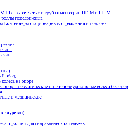
Шкафы сетчатые и трубчатыен серии ШСМ и ШТМ
и роллы передвижные
Контейнеры стационарные, ограждения и поддоны
 резина
резина
резина
зина)
ый обод)
 колеса на опоре
Пневматические и пенополиуретановые колеса без опор
а
атные и медицинские
 полиуретан)
еса и ролики для гидравлических тележек