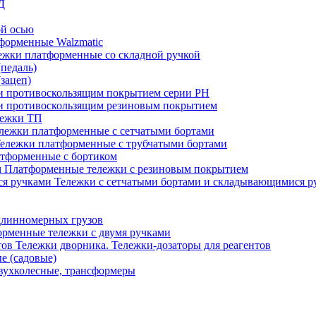
Д
ой осью
форменные Walzmatic
ежки платформенные со складной ручкой
педаль)
зацеп)
 и противоскользящим покрытием серии PH
 и противоскользящим резиновым покрытием
лежки ТП
лежки платформенные с сетчатыми бортами
ележки платформенные с трубчатыми бортами
тформенные с бортиком
Платформенные тележки с резиновым покрытием
Тележки с сетчатыми бортами и складывающимися р
длинномерных грузов
рменные тележки с двумя ручками
Тележки дворника. Тележки-дозаторы для реагентов
е (садовые)
вухколесные, трансформеры