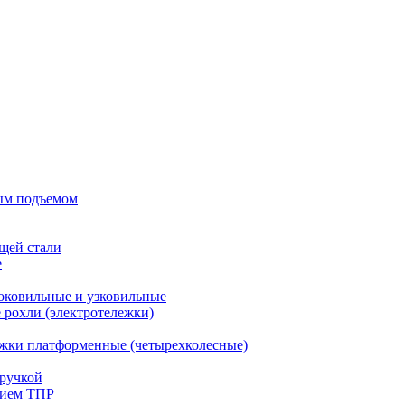
ым подъемом
щей стали
е
оковильные и узковильные
рохли (электротележки)
жки платформенные (четырехколесные)
ручкой
тием ТПР