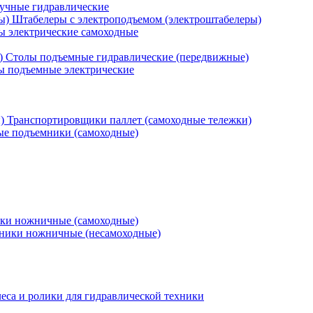
учные гидравлические
Штабелеры с электроподъемом (электроштабелеры)
ы электрические самоходные
Столы подъемные гидравлические (передвижные)
 подъемные электрические
Транспортировщики паллет (самоходные тележки)
е подъемники (самоходные)
ки ножничные (самоходные)
ники ножничные (несамоходные)
еса и ролики для гидравлической техники