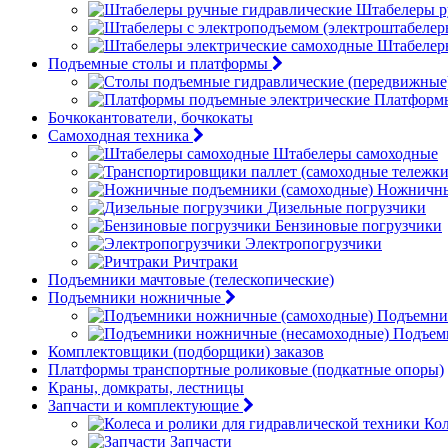
Штабелеры р
Штабелер
Подъемные столы и платформы
Платформы
Бочкокантователи, бочкокаты
Самоходная техника
Штабелеры самоходные
Ножничны
Дизельные погрузчики
Бензиновые погрузчики
Электропогрузчики
Ричтраки
Подъемники мачтовые (телескопические)
Подъемники ножничные
Подъемни
Подъем
Комплектовщики (подборщики) заказов
Платформы транспортные роликовые (подкатные опоры)
Краны, домкраты, лестницы
Запчасти и комплектующие
Кол
Запчасти