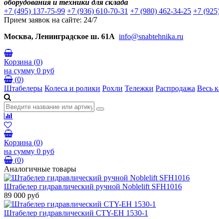
оборудования и техники для склада
+7 (495) 137-75-99
+7 (936) 610-70-31
+7 (980) 462-34-25
+7 (925
Прием заявок на сайте: 24/7
Москва, Ленинградское ш. 61А
info@snabtehnika.ru
Корзина
(
0
)
на сумму
0 руб
(
0
)
Штабелеры
Колеса и ролики
Рохли
Тележки
Распродажа
Весь к
Корзина
(
0
)
на сумму
0 руб
(
0
)
Аналогичные товары
Штабелер гидравлический ручной Noblelift SFH1016
89 000 руб
Штабелер гидравлический CTY-EH 1530-1