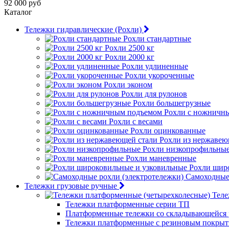
92 000 руб
Каталог
Тележки гидравлические (Рохли)
Рохли стандартные
Рохли 2500 кг
Рохли 2000 кг
Рохли удлиненные
Рохли укороченные
Рохли эконом
Рохли для рулонов
Рохли большегрузные
Рохли с ножничн
Рохли с весами
Рохли оцинкованные
Рохли из нержавею
Рохли низкопрофильны
Рохли маневренные
Рохли шир
Самоходные 
Тележки грузовые ручные
Теле
Тележки платформенные серии ТП
Платформенные тележки со складывающейся 
Тележки платформенные с резиновым покры