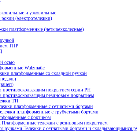
е
оковильные и узковильные
рохли (электротележки)
жки платформенные (четырехколесные)
ручкой
тием ТПР
Д
ой осью
форменные Walzmatic
ежки платформенные со складной ручкой
педаль)
зацеп)
 и противоскользящим покрытием серии PH
 и противоскользящим резиновым покрытием
лежки ТП
лежки платформенные с сетчатыми бортами
ележки платформенные с трубчатыми бортами
тформенные с бортиком
Платформенные тележки с резиновым покрытием
Тележки с сетчатыми бортами и складывающимися р