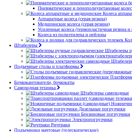
Пневматические и пенополиуретановые колес
Колеса аппар
Аппаратные колеса (серая резина)
Медицинские колеса (серая резина)
Усиленные колеса (термопластичная резина и
Колеса из полиэтилена и нейлона
Кол
Штабелеры
Штабелеры р
Штабелер
Подъемные столы и платформы
Платформы
Бочкокантователи, бочкокаты
Самоходная техника
Штабелеры самоходные
Ножничны
Дизельные погрузчики
Бензиновые погрузчики
Электропогрузчики
Ричтраки
Подъемники мачтовые (телескопические)