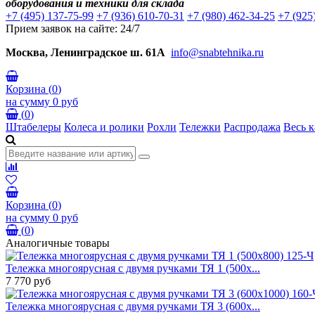
оборудования и техники для склада
+7 (495) 137-75-99
+7 (936) 610-70-31
+7 (980) 462-34-25
+7 (925
Прием заявок на сайте: 24/7
Москва, Ленинградское ш. 61А
info@snabtehnika.ru
Корзина
(
0
)
на сумму
0 руб
(
0
)
Штабелеры
Колеса и ролики
Рохли
Тележки
Распродажа
Весь к
Корзина
(
0
)
на сумму
0 руб
(
0
)
Аналогичные товары
Тележка многоярусная с двумя ручками ТЯ 1 (500х...
7 770 руб
Тележка многоярусная с двумя ручками ТЯ 3 (600х...