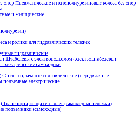
Пневматические и пенополиуретановые колеса без опор
а
атные и медицинские
 полиуретан)
еса и ролики для гидравлических тележек
учные гидравлические
Штабелеры с электроподъемом (электроштабелеры)
ы электрические самоходные
Столы подъемные гидравлические (передвижные)
 подъемные электрические
Транспортировщики паллет (самоходные тележки)
е подъемники (самоходные)