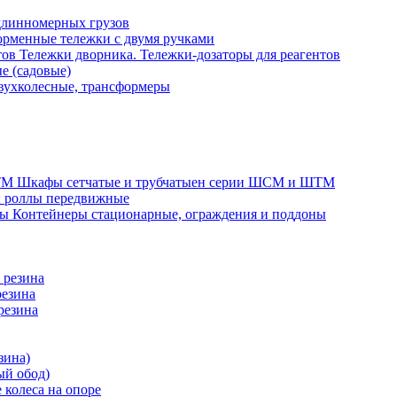
длинномерных грузов
рменные тележки с двумя ручками
Тележки дворника. Тележки-дозаторы для реагентов
е (садовые)
вухколесные, трансформеры
Шкафы сетчатые и трубчатыен серии ШСМ и ШТМ
и роллы передвижные
Контейнеры стационарные, ограждения и поддоны
 резина
резина
резина
зина)
ый обод)
 колеса на опоре