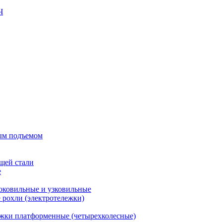
ым подъемом
щей стали
е
оковильные и узковильные
рохли (электротележки)
жки платформенные (четырехколесные)