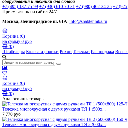
оборудования и техники для склада
+7 (495) 137-75-99
+7 (936) 610-70-31
+7 (980) 462-34-25
+7 (925
Прием заявок на сайте: 24/7
Москва, Ленинградское ш. 61А
info@snabtehnika.ru
Корзина
(
0
)
на сумму
0 руб
(
0
)
Штабелеры
Колеса и ролики
Рохли
Тележки
Распродажа
Весь к
Корзина
(
0
)
на сумму
0 руб
(
0
)
Аналогичные товары
Тележка многоярусная с двумя ручками ТЯ 1 (500х...
7 770 руб
Тележка многоярусная с двумя ручками ТЯ 2 (600х...