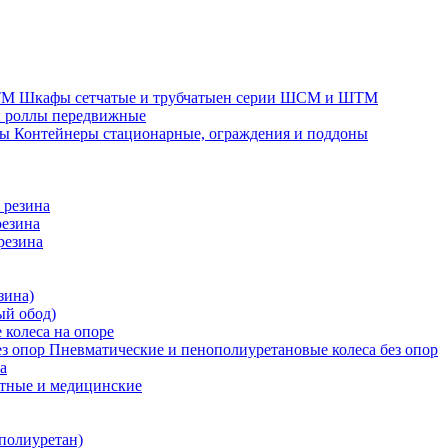
Шкафы сетчатые и трубчатыен серии ШСМ и ШТМ
и роллы передвижные
Контейнеры стационарные, ограждения и поддоны
 резина
резина
резина
зина)
ый обод)
 колеса на опоре
Пневматические и пенополиуретановые колеса без опор
а
атные и медицинские
 полиуретан)