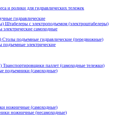
еса и ролики для гидравлических тележек
учные гидравлические
Штабелеры с электроподъемом (электроштабелеры)
ы электрические самоходные
Столы подъемные гидравлические (передвижные)
 подъемные электрические
Транспортировщики паллет (самоходные тележки)
е подъемники (самоходные)
ки ножничные (самоходные)
ники ножничные (несамоходные)