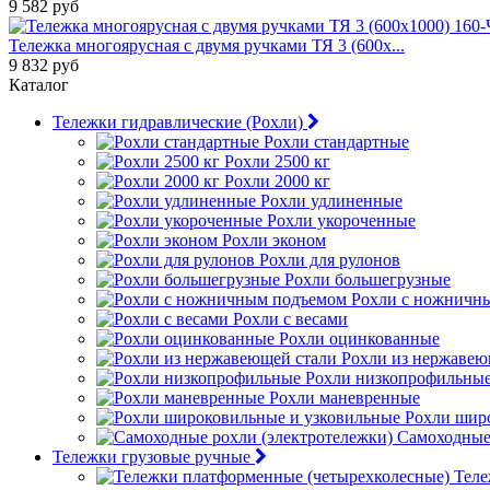
9 582 руб
Тележка многоярусная с двумя ручками ТЯ 3 (600х...
9 832 руб
Каталог
Тележки гидравлические (Рохли)
Рохли стандартные
Рохли 2500 кг
Рохли 2000 кг
Рохли удлиненные
Рохли укороченные
Рохли эконом
Рохли для рулонов
Рохли большегрузные
Рохли с ножничн
Рохли с весами
Рохли оцинкованные
Рохли из нержавею
Рохли низкопрофильны
Рохли маневренные
Рохли шир
Самоходные 
Тележки грузовые ручные
Теле