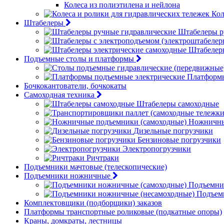
Колеса из полиэтилена и нейлона
Кол
Штабелеры
Штабелеры р
Штабелер
Подъемные столы и платформы
Платформы
Бочкокантователи, бочкокаты
Самоходная техника
Штабелеры самоходные
Ножничны
Дизельные погрузчики
Бензиновые погрузчики
Электропогрузчики
Ричтраки
Подъемники мачтовые (телескопические)
Подъемники ножничные
Подъемни
Подъем
Комплектовщики (подборщики) заказов
Платформы транспортные роликовые (подкатные опоры)
Краны, домкраты, лестницы