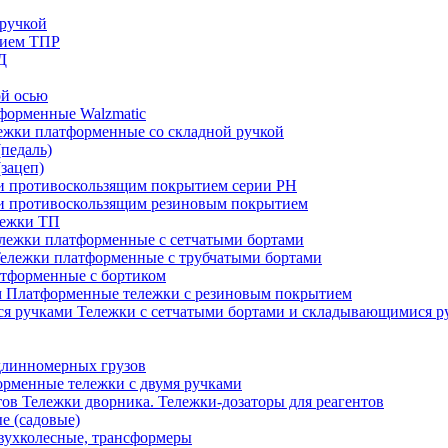
ручкой
тием ТПР
Д
ой осью
форменные Walzmatic
ежки платформенные со складной ручкой
педаль)
зацеп)
 и противоскользящим покрытием серии PH
 и противоскользящим резиновым покрытием
лежки ТП
лежки платформенные с сетчатыми бортами
ележки платформенные с трубчатыми бортами
тформенные с бортиком
Платформенные тележки с резиновым покрытием
Тележки с сетчатыми бортами и складывающимися р
длинномерных грузов
рменные тележки с двумя ручками
Тележки дворника. Тележки-дозаторы для реагентов
е (садовые)
вухколесные, трансформеры