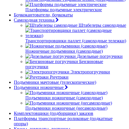
Платформы подъемные электрические
Бочкокантователи, бочкокаты
Самоходная техника
Штабелеры самоходные
Транспортировщики паллет (самоходные тележки)
Ножничные подъемники (самоходные)
Дизельные погрузчики
Бензиновые
погрузчики
Электропогрузчики
Ричтраки
Подъемники мачтовые (телескопические)
Подъемники ножничные
Подъемники ножничные (самоходные)
Подъемники ножничные (несамоходные)
Комплектовщики (подборщики) заказов
Платформы транспортные роликовые (подкатные
опоры)
Краны, домкраты, лестницы