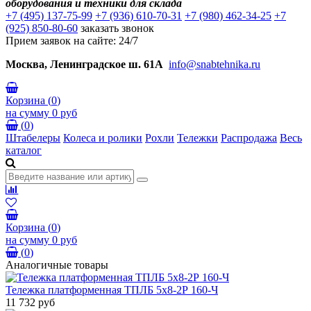
оборудования и техники для склада
+7 (495) 137-75-99
+7 (936) 610-70-31
+7 (980) 462-34-25
+7
(925) 850-80-60
заказать звонок
Прием заявок на сайте: 24/7
Москва, Ленинградское ш. 61А
info@snabtehnika.ru
Корзина
(
0
)
на сумму
0 руб
(
0
)
Штабелеры
Колеса и ролики
Рохли
Тележки
Распродажа
Весь
каталог
Корзина
(
0
)
на сумму
0 руб
(
0
)
Аналогичные товары
Тележка платформенная ТПЛБ 5х8-2Р 160-Ч
11 732 руб