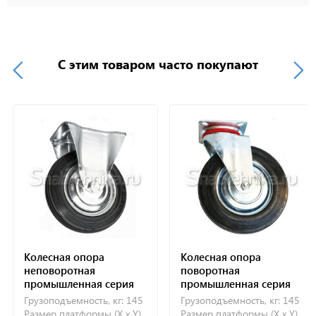
С этим товаром часто покупают
Колесная опора
Колесная опора
неповоротная
поворотная
промышленная серия
промышленная серия
FC 160
SC 160
Грузоподъемность, кг:
145
Грузоподъемность, кг:
145
Размер платформы (X x Y),
Размер платформы (X x Y),