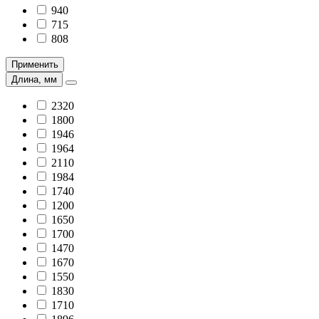
940
715
808
Применить
Длина, мм
2320
1800
1946
1964
2110
1984
1740
1200
1650
1700
1470
1670
1550
1830
1710