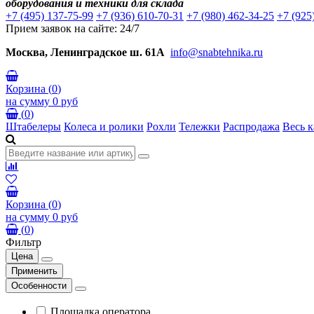
оборудования и техники для склада
+7 (495) 137-75-99
+7 (936) 610-70-31
+7 (980) 462-34-25
+7 (925
Прием заявок на сайте: 24/7
Москва, Ленинградское ш. 61А
info@snabtehnika.ru
Корзина
(
0
)
на сумму
0 руб
(
0
)
Штабелеры
Колеса и ролики
Рохли
Тележки
Распродажа
Весь к
Корзина
(
0
)
на сумму
0 руб
(
0
)
Фильтр
Цена
Применить
Особенности
Площадка оператора