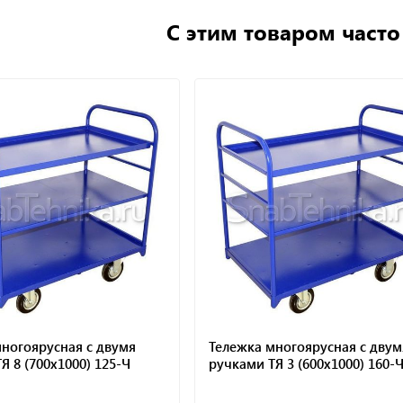
С этим товаром част
двумя
Тележка многоярусная с двумя
Тел
25-Ч
ручками ТЯ 3 (600х1000) 160-Ч
руч