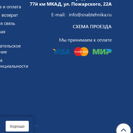
77й км МКАД, ул. Пожарского, 22А
а и оплата
E-mail:
info@snabtehnika.ru
 возврат
я связь
СХЕМА ПРОЕЗДА
ая
Мы принимаем к оплате
ательское
ние
а
нциальности
нфиденциальности
Хорошо