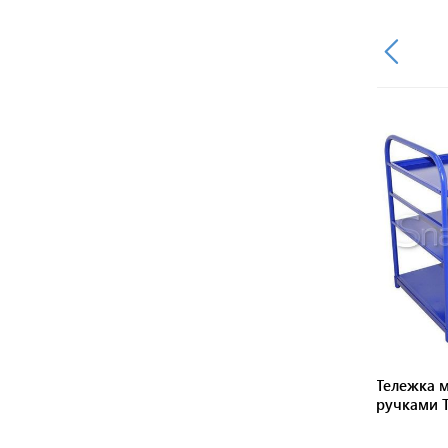
ка многоярусная с двумя
Тележка многоярусная с 
ми ТЯ 5 (700х1200) без колес
ручками ТЯ 8 (700х1000) 1