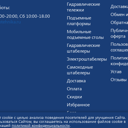
Гидравлические
Доставк
боты:
тележки
Обмен и
00-20:00, Сб 10:00-18.00
Подъемные
tehnika.ru
Обратна
платформы
Публичн
Мобильные
оферта
подъемные столы
Пользов
Гидравлические
соглаше
штабелеры
Политик
Электроштабелеры
конфиде
Самоходные
Устав
штабелеры
Отзывы
Доставка
Оплата
Скидки
Избранное
Блог
т cookie с целью анализа поведения посетителей для улучшения Сайта.
й характер и не является публичной офертой.
Политика ко
зоваться Сайтом, вы соглашаетесь на использование файлов cookie в
 нашей
политикой конфиденциальности
.