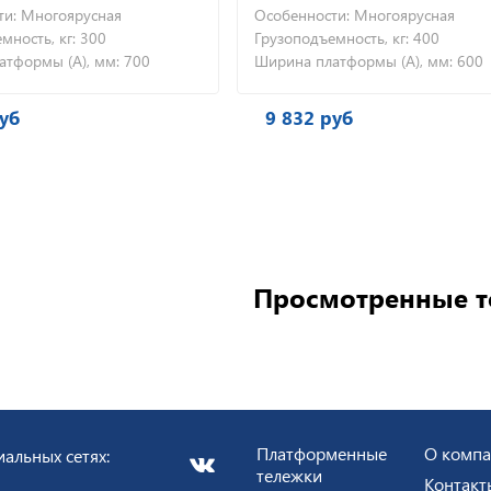
Особенности:
Многоярусная
Осо
Грузоподъемность, кг:
400
Груз
700
Ширина платформы (А), мм:
600
Шир
9 832 руб
9 
Просмотренные 
Платформенные
О комп
альных сетях:
тележки
Контакт