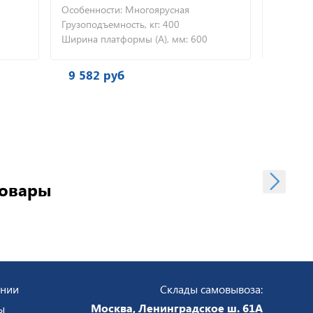
бенности:
Многоярусная
Особенности:
Многоярусн
оподъемность, кг:
400
Грузоподъемность, кг:
480
ина платформы (А), мм:
600
Ширина платформы (А), м
582 руб
10 230 руб
товары
ании
Склады самовывоза:
Москва, Ленинградское ш. 61А
ы