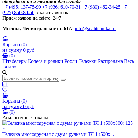
оборудования и техники для склада
+7 (495) 137-75-99
+7 (936) 610-70-31
+7 (980) 462-34-25
+7
(925) 850-80-60
заказать звонок
Прием заявок на сайте: 24/7
Москва, Ленинградское ш. 61А
info@snabtehnika.ru
Корзина
(
0
)
на сумму
0 руб
(
0
)
Штабелеры
Колеса и ролики
Рохли
Тележки
Распродажа
Весь
каталог
Корзина
(
0
)
на сумму
0 руб
(
0
)
Аналогичные товары
Тележка многоярусная с двумя ручками ТЯ 1 (500х...