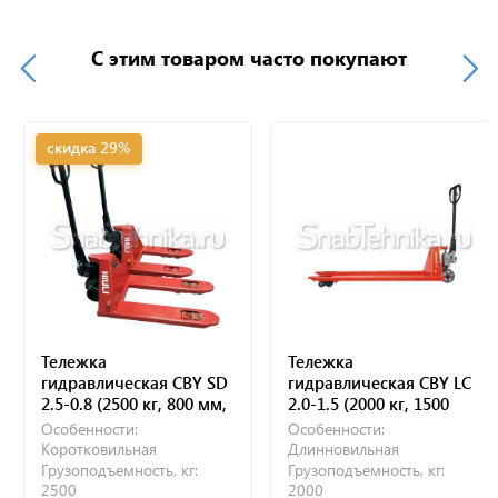
С этим товаром часто покупают
скидка 29%
Тележка
Тележка
гидравлическая CBY SD
гидравлическая CBY LC
2.5-0.8 (2500 кг, 800 мм,
2.0-1.5 (2000 кг, 1500
полиуретановые
мм, полиуретановые
Особенности:
Особенности:
колеса)
колеса)
Коротковильная
Длинновильная
Грузоподъемность, кг:
Грузоподъемность, кг:
2500
2000