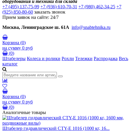
оборудования и техники для склада
+7 (495) 137-75-99
+7 (936) 610-70-31
+7 (980) 462-34-25
+7
(925) 850-80-60
заказать звонок
Прием заявок на сайте: 24/7
Москва, Ленинградское ш. 61А
info@snabtehnika.ru
Корзина
(
0
)
на сумму
0 руб
(
0
)
Штабелеры
Колеса и ролики
Рохли
Тележки
Распродажа
Весь
каталог
Корзина
(
0
)
на сумму
0 руб
(
0
)
Аналогичные товары
Штабелер гидравлический CTY-E 1016 (1000 кг, 16...