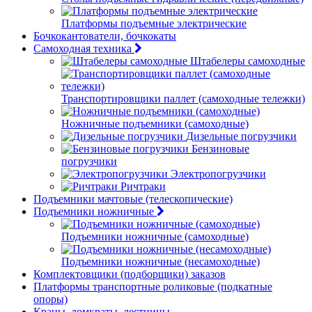
Платформы подъемные электрические
Бочкокантователи, бочкокаты
Самоходная техника
Штабелеры самоходные
Транспортировщики паллет (самоходные тележки)
Ножничные подъемники (самоходные)
Дизельные погрузчики
Бензиновые
погрузчики
Электропогрузчики
Ричтраки
Подъемники мачтовые (телескопические)
Подъемники ножничные
Подъемники ножничные (самоходные)
Подъемники ножничные (несамоходные)
Комплектовщики (подборщики) заказов
Платформы транспортные роликовые (подкатные
опоры)
Краны, домкраты, лестницы