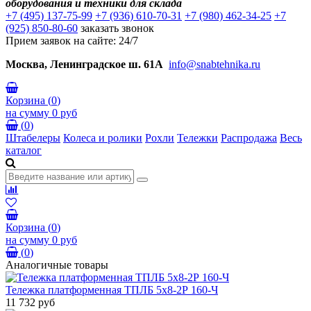
оборудования и техники для склада
+7 (495) 137-75-99
+7 (936) 610-70-31
+7 (980) 462-34-25
+7
(925) 850-80-60
заказать звонок
Прием заявок на сайте: 24/7
Москва, Ленинградское ш. 61А
info@snabtehnika.ru
Корзина
(
0
)
на сумму
0 руб
(
0
)
Штабелеры
Колеса и ролики
Рохли
Тележки
Распродажа
Весь
каталог
Корзина
(
0
)
на сумму
0 руб
(
0
)
Аналогичные товары
Тележка платформенная ТПЛБ 5х8-2Р 160-Ч
11 732 руб